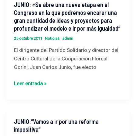
JUNIO: «Se abre una nueva etapa en el
JUNIO:
Congreso en la que podremos encarar una
«Se
gran cantidad de ideas y proyectos para
abre
profundizar el modelo e ir por más igualdad”
una
nueva
25 octubre 2011
Noticias
admin
etapa
El dirigente del Partido Solidario y director del
en
Centro Cultural de la Cooperación Floreal
el
Gorini, Juan Carlos Junio, fue electo
Congreso
en
Leer entrada »
la
que
podremos
encarar
JUNIO:“Vamos a ir por una reforma
JUNIO:“Vamos
una
impositiva”
a
gran