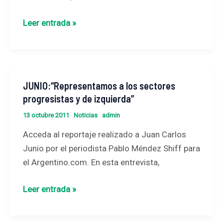
igualdad
distributiva»
Leer entrada »
JUNIO:“Representamos a los sectores
JUNIO:“Representamos
progresistas y de izquierda”
a
los
13 octubre 2011
Noticias
admin
sectores
Acceda al reportaje realizado a Juan Carlos
progresistas
Junio por el periodista Pablo Méndez Shiff para
y
el Argentino.com. En esta entrevista,
de
izquierda”
Leer entrada »