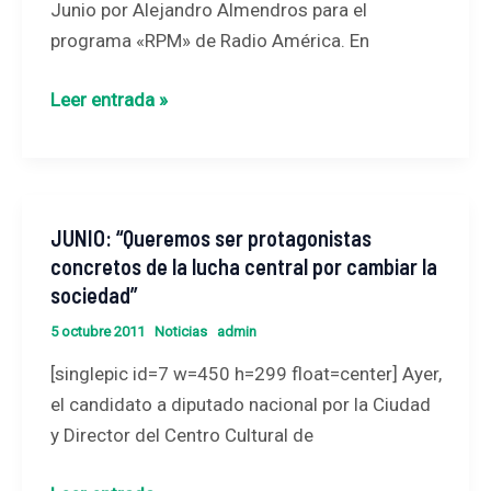
Junio por Alejandro Almendros para el
a
programa «RPM» de Radio América. En
los
procesos
Leer entrada »
sociales
y
políticos
los
JUNIO: “Queremos ser protagonistas
JUNIO:
unen
concretos de la lucha central por cambiar la
“Queremos
o
sociedad”
ser
los
protagonistas
5 octubre 2011
Noticias
admin
separan
concretos
las
[singlepic id=7 w=450 h=299 float=center] Ayer,
de
ideas».
el candidato a diputado nacional por la Ciudad
la
y Director del Centro Cultural de
lucha
central