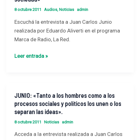
fuerzas
8 octubre 2011
Audios
,
Noticias
admin
para
Escuchá la entrevista a Juan Carlos Junio
transformar
realizada por Eduardo Aliverti en el programa
la
Marca de Radio, La Red.
sociedad»
Leer entrada »
JUNIO: «Tanto a los hombres como a los
JUNIO:
procesos sociales y políticos los unen o los
«Tanto
separan las ideas».
a
los
8 octubre 2011
Noticias
admin
hombres
Acceda a la entrevista realizada a Juan Carlos
como