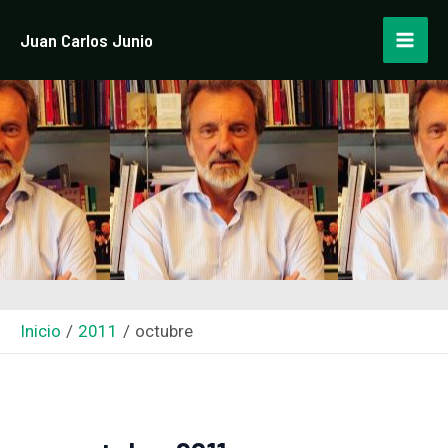
Ir
Mai
Juan Carlos Junio
al
Men
contenido
Inicio
2011
octubre