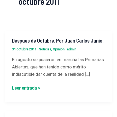
octubre 2011
Después de Octubre. Por Juan Carlos Junio.
Después
de
31 octubre 2011
Noticias
,
Opinión
admin
Octubre.
En agosto se pusieron en marcha las Primarias
Por
Abiertas, que han tenido como mérito
Juan
indiscutible dar cuenta de la realidad […]
Carlos
Junio.
Leer entrada »