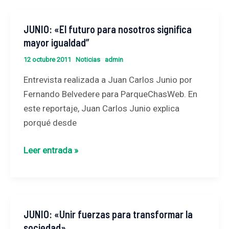
JUNIO: «El futuro para nosotros significa
JUNIO:
mayor igualdad”
«El
futuro
12 octubre 2011
Noticias
admin
para
Entrevista realizada a Juan Carlos Junio por
nosotros
Fernando Belvedere para ParqueChasWeb. En
significa
este reportaje, Juan Carlos Junio explica
mayor
porqué desde
igualdad”
Leer entrada »
JUNIO: «Unir fuerzas para transformar la
JUNIO:
sociedad»
«Unir