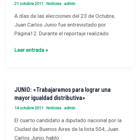
ir
21 octubre 2011
Noticias
admin
cantidad
por
de
A días de las elecciones del 23 de Octubre,
una
ideas
Juan Carlos Junio fue entrevistado por
reforma
y
Página12. Durante el reportaje realizado
impositiva”
proyectos
para
Leer entrada »
profundizar
el
modelo
e
JUNIO: «Trabajaremos para lograr una
JUNIO:
ir
mayor igualdad distributiva»
«Trabajaremos
por
para
14 octubre 2011
Noticias
admin
más
lograr
igualdad”
El cuarto candidato a diputado nacional por la
una
Ciudad de Buenos Aires de la lista 504, Juan
mayor
Carlos Junio, habló