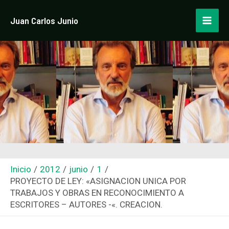
Ir
Navegación
Mai
Juan Carlos Junio
al
de
Men
contenido
entradas
Inicio
2012
junio
1
PROYECTO DE LEY: «ASIGNACION UNICA POR
TRABAJOS Y OBRAS EN RECONOCIMIENTO A
ESCRITORES – AUTORES -«. CREACION.