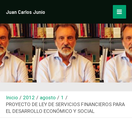
Ir
Navegación
Mai
Juan Carlos Junio
al
de
Men
contenido
entradas
Inicio
2012
agosto
1
PROYECTO DE LEY DE SERVICIOS FINANCIEROS PARA
EL DESARROLLO ECONÓMICO Y SOCIAL