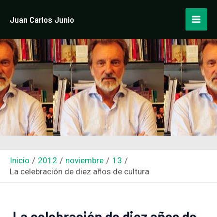
Ir
Navegación
Mai
Juan Carlos Junio
al
de
Men
contenido
entradas
Inicio
2012
noviembre
13
La celebración de diez años de cultura
La celebración de diez años de