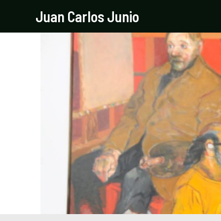
Ir
Navegación
Juan Carlos Junio
al
de
contenido
entradas