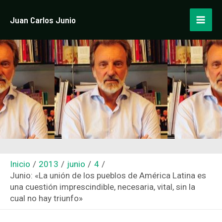
Ir
Navegación
Mai
Juan Carlos Junio
al
de
Men
contenido
entradas
Inicio
2013
junio
4
Junio: «La unión de los pueblos de América Latina es
una cuestión imprescindible, necesaria, vital, sin la
cual no hay triunfo»