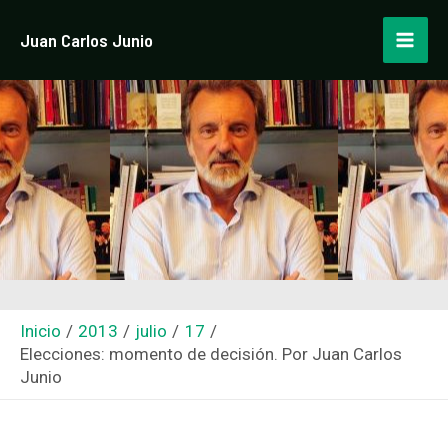
Ir
Navegación
Mai
Juan Carlos Junio
al
de
Men
contenido
entradas
Inicio
2013
julio
17
Elecciones: momento de decisión. Por Juan Carlos
Junio