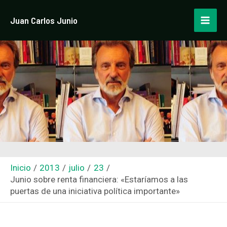
Ir
Navegación
Mai
Juan Carlos Junio
al
de
Men
contenido
entradas
Inicio
2013
julio
23
Junio sobre renta financiera: «Estaríamos a las
puertas de una iniciativa política importante»