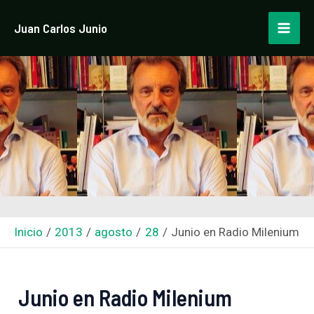
Ir
Navegación
Mai
Juan Carlos Junio
al
de
Men
contenido
entradas
Inicio
2013
agosto
28
Junio en Radio Milenium
Junio en Radio Milenium