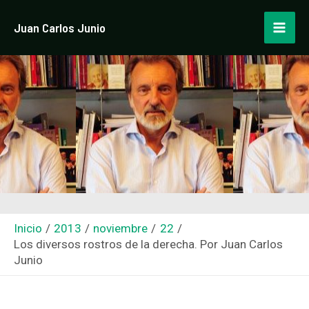
Ir
Navegación
Mai
Juan Carlos Junio
al
de
Men
contenido
entradas
Inicio
2013
noviembre
22
Los diversos rostros de la derecha. Por Juan Carlos
Junio