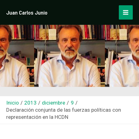
Ir
Navegación
Mai
Juan Carlos Junio
al
de
Men
contenido
entradas
Inicio
2013
diciembre
9
Declaración conjunta de las fuerzas políticas con
representación en la HCDN