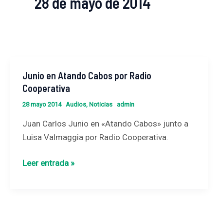
28 de mayo de 2014
Junio en Atando Cabos por Radio
Junio
Cooperativa
en
Atando
28 mayo 2014
Audios
,
Noticias
admin
Cabos
Juan Carlos Junio en «Atando Cabos» junto a
por
Luisa Valmaggia por Radio Cooperativa.
Radio
Cooperativa
Leer entrada »