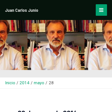
Ir
Mai
Juan Carlos Junio
al
Men
contenido
Inicio
2014
mayo
28