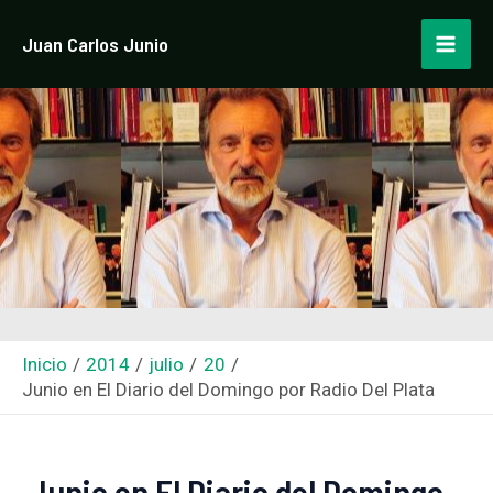
Ir
Navegación
Mai
Juan Carlos Junio
al
de
Men
contenido
entradas
Inicio
2014
julio
20
Junio en El Diario del Domingo por Radio Del Plata
Junio en El Diario del Domingo