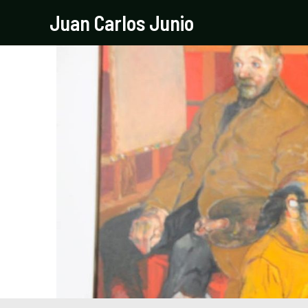
Ir
Navegación
Juan Carlos Junio
al
de
contenido
entradas