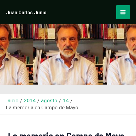
Ir
Navegación
Mai
Juan Carlos Junio
al
de
Men
contenido
entradas
Inicio
2014
agosto
14
La memoria en Campo de Mayo
La memoria en Campo de Mayo