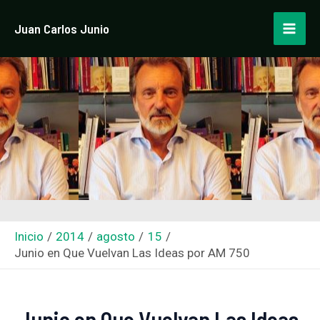
Ir
Navegación
Mai
Juan Carlos Junio
al
de
Men
contenido
entradas
Inicio
2014
agosto
15
Junio en Que Vuelvan Las Ideas por AM 750
Junio en Que Vuelvan Las Ideas