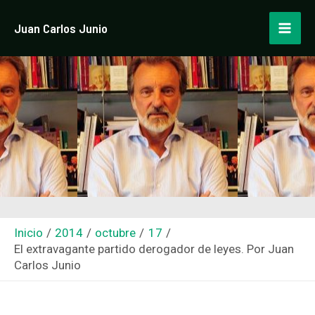
Ir
Navegación
Mai
Juan Carlos Junio
al
de
Men
contenido
entradas
Inicio
2014
octubre
17
El extravagante partido derogador de leyes. Por Juan
Carlos Junio