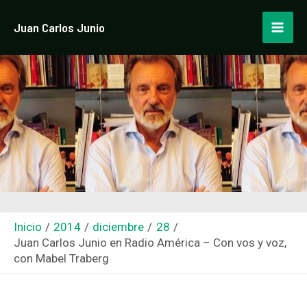
Ir
Navegación
Mai
Juan Carlos Junio
al
de
Men
contenido
entradas
Inicio
2014
diciembre
28
Juan Carlos Junio en Radio América – Con vos y voz,
con Mabel Traberg