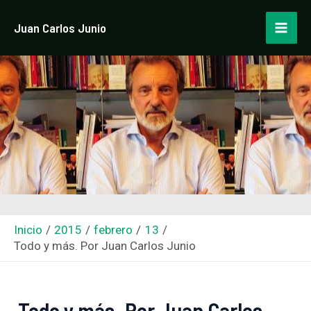
Ir
Navegación
Mai
Juan Carlos Junio
al
de
Men
contenido
entradas
Inicio
2015
febrero
13
Todo y más. Por Juan Carlos Junio
Todo y más. Por Juan Carlos