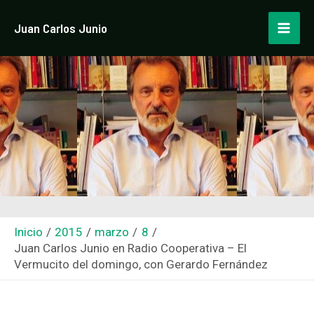
Ir
Navegación
Mai
Juan Carlos Junio
al
de
Men
contenido
entradas
Inicio
2015
marzo
8
Juan Carlos Junio en Radio Cooperativa – El
Vermucito del domingo, con Gerardo Fernández