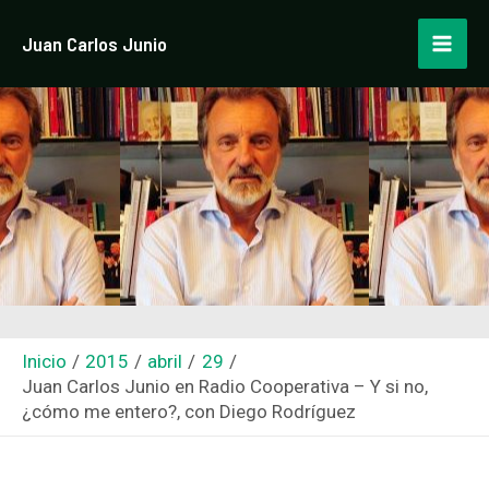
Ir
Navegación
Mai
Juan Carlos Junio
al
de
Men
contenido
entradas
Inicio
2015
abril
29
Juan Carlos Junio en Radio Cooperativa – Y si no,
¿cómo me entero?, con Diego Rodríguez