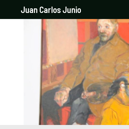
Ir
Navegación
Juan Carlos Junio
al
de
contenido
entradas