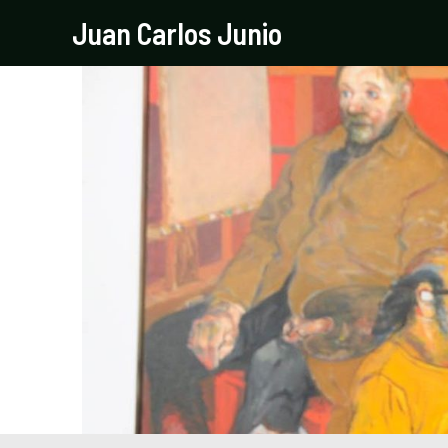
Ir
Navegación
Juan Carlos Junio
al
de
contenido
entradas