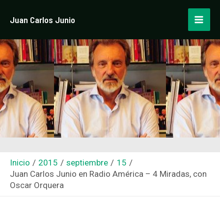
Ir
Navegación
Mai
Juan Carlos Junio
al
de
Men
contenido
entradas
Inicio
2015
septiembre
15
Juan Carlos Junio en Radio América – 4 Miradas, con
Oscar Orquera