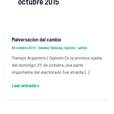
octubre 2015
Malversación del cambio
Malversación
del
30 octubre 2015
General
,
Noticias
,
Opinión
admin
cambio
Tiempo Argentino | Opinión En la primera vuelta
del domingo 25 de octubre, una parte
importante del electorado fue atraída […]
Leer entrada »