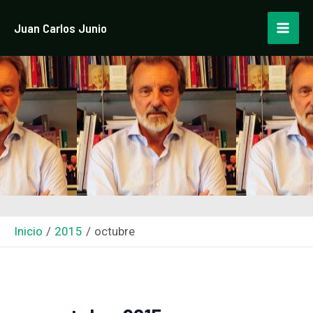
Ir
Paginación
Mai
Juan Carlos Junio
al
de
Men
contenido
entradas
Inicio
2015
octubre