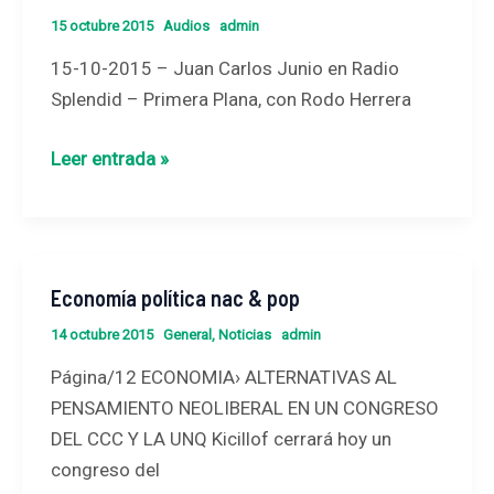
Junio
Pablo
15 octubre 2015
Audios
admin
en
Giniger
15-10-2015 – Juan Carlos Junio en Radio
Radio
Splendid – Primera Plana, con Rodo Herrera
Splendid
–
Leer entrada »
Primera
Plana,
con
Rodo
Economía política nac & pop
Economía
Herrera
política
14 octubre 2015
General
,
Noticias
admin
nac
Página/12 ECONOMIA› ALTERNATIVAS AL
&
PENSAMIENTO NEOLIBERAL EN UN CONGRESO
pop
DEL CCC Y LA UNQ Kicillof cerrará hoy un
congreso del