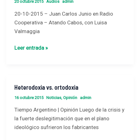
Junio
20 octubre 2015
Audios
admin
en
20-10-2015 – Juan Carlos Junio en Radio
Radio
Cooperativa – Atando Cabos, con Luisa
Cooperativa
Valmaggia
–
Atando
Leer entrada »
Cabos,
con
Luisa
Valmaggia
Heterodoxia vs. ortodoxia
Heterodoxia
vs.
16 octubre 2015
Noticias
,
Opinión
admin
ortodoxia
Tiempo Argentino | Opinión Luego de la crisis y
la fuerte deslegitimación que en el plano
ideológico sufrieron los fabricantes