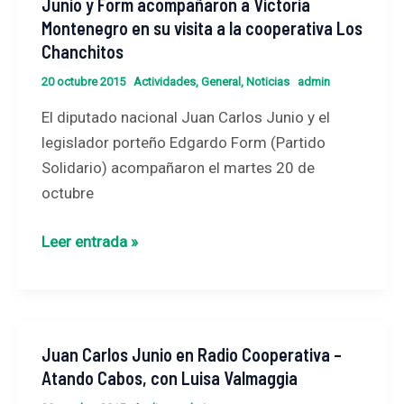
Junio y Form acompañaron a Victoria
Junio
y
Montenegro en su visita a la cooperativa Los
y
Luis
Chanchitos
Form
Pablo
acompañaron
20 octubre 2015
Actividades
,
General
,
Noticias
admin
Giniger
a
El diputado nacional Juan Carlos Junio y el
Victoria
legislador porteño Edgardo Form (Partido
Montenegro
Solidario) acompañaron el martes 20 de
en
octubre
su
visita
Leer entrada »
a
la
cooperativa
Los
Juan Carlos Junio en Radio Cooperativa –
Juan
Chanchitos
Atando Cabos, con Luisa Valmaggia
Carlos