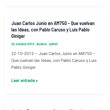
Juan Carlos Junio en AM750 – Que vuelvan
Juan
las Ideas, con Pablo Caruso y Luis Pablo
Carlos
Giniger
Junio
en
22 octubre 2015
Audios
admin
AM750
22-10-2015 – Juan Carlos Junio en AM750 –
–
Que vuelvan las Ideas, con Pablo Caruso y Luis
Que
Pablo Giniger
vuelvan
las
Leer entrada »
Ideas,
con
Pablo
Caruso