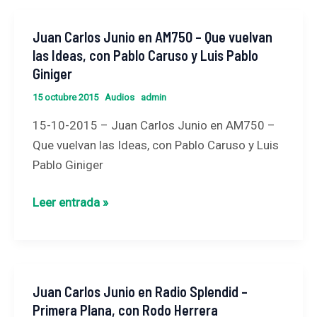
Ana
Juan Carlos Junio en AM750 – Que vuelvan
Juan
María
las Ideas, con Pablo Caruso y Luis Pablo
Carlos
Ramb
Giniger
Junio
en
15 octubre 2015
Audios
admin
AM750
15-10-2015 – Juan Carlos Junio en AM750 –
–
Que vuelvan las Ideas, con Pablo Caruso y Luis
Que
Pablo Giniger
vuelvan
las
Leer entrada »
Ideas,
con
Pablo
Caruso
Juan Carlos Junio en Radio Splendid –
Juan
y
Primera Plana, con Rodo Herrera
Carlos
Luis