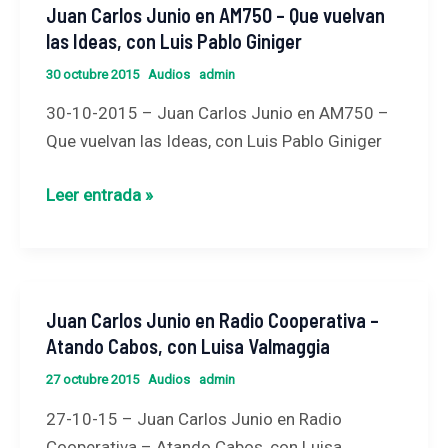
Juan Carlos Junio en AM750 – Que vuelvan
Juan
las Ideas, con Luis Pablo Giniger
Carlos
Junio
30 octubre 2015
Audios
admin
en
30-10-2015 – Juan Carlos Junio en AM750 –
AM750
Que vuelvan las Ideas, con Luis Pablo Giniger
–
Que
Leer entrada »
vuelvan
las
Ideas,
con
Juan Carlos Junio en Radio Cooperativa –
Juan
Luis
Atando Cabos, con Luisa Valmaggia
Carlos
Pablo
Junio
Giniger
27 octubre 2015
Audios
admin
en
27-10-15 – Juan Carlos Junio en Radio
Radio
Cooperativa – Atando Cabos, con Luisa