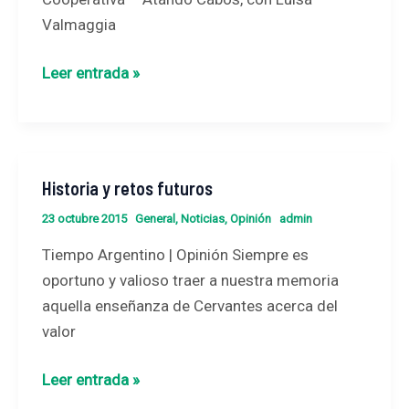
Cooperativa
Valmaggia
–
Atando
Leer entrada »
Cabos,
con
Luisa
Valmaggia
Historia y retos futuros
Historia
y
23 octubre 2015
General
,
Noticias
,
Opinión
admin
retos
Tiempo Argentino | Opinión Siempre es
futuros
oportuno y valioso traer a nuestra memoria
aquella enseñanza de Cervantes acerca del
valor
Leer entrada »