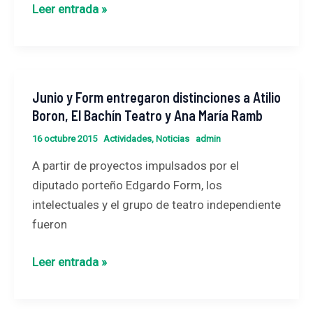
Leer entrada »
Junio y Form entregaron distinciones a Atilio
Junio
Boron, El Bachín Teatro y Ana María Ramb
y
Form
16 octubre 2015
Actividades
,
Noticias
admin
entregaron
A partir de proyectos impulsados por el
distinciones
diputado porteño Edgardo Form, los
a
intelectuales y el grupo de teatro independiente
Atilio
fueron
Boron,
El
Leer entrada »
Bachín
Teatro
y