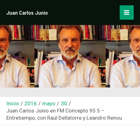
Ir
Navegación
Mai
Juan Carlos Junio
al
de
Men
contenido
entradas
Inicio
2016
mayo
30
Juan Carlos Junio en FM Concepto 95.5 –
Entretiempo, con Raúl Dellatorre y Leandro Renou