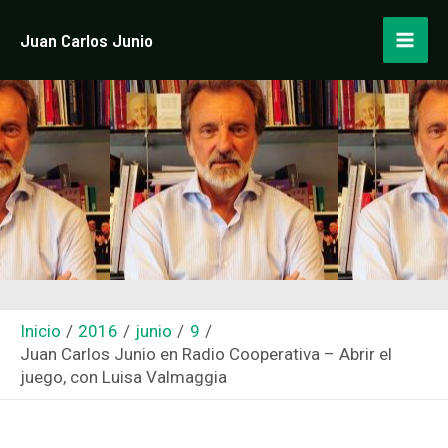
Ir
Navegación
Mai
Juan Carlos Junio
al
de
Men
contenido
entradas
Inicio
2016
junio
9
Juan Carlos Junio en Radio Cooperativa – Abrir el
juego, con Luisa Valmaggia