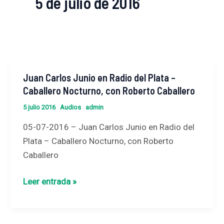
5 de julio de 2016
Juan Carlos Junio en Radio del Plata –
Juan
Caballero Nocturno, con Roberto Caballero
Carlos
Junio
5 julio 2016
Audios
admin
en
05-07-2016 – Juan Carlos Junio en Radio del
Radio
Plata – Caballero Nocturno, con Roberto
del
Caballero
Plata
–
Leer entrada »
Caballero
Nocturno,
con