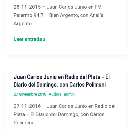
en
Giniger
28-11-2015 – Juan Carlos Junio en FM
FM
Palermo 94.7 – Bien Argento, con Analía
Palermo
Argento
94.7
–
Leer entrada »
Bien
Argento,
con
Analía
Juan Carlos Junio en Radio del Plata – El
Juan
Argento
Diario del Domingo, con Carlos Polimeni
Carlos
Junio
27 noviembre 2016
Audios
admin
en
27-11-2016 – Juan Carlos Junio en Radio del
Radio
Plata – El Diario del Domingo, con Carlos
del
Polimeni
Plata