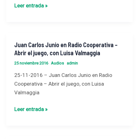
–
Leer entrada »
El
Diario
del
Domingo,
Juan Carlos Junio en Radio Cooperativa –
Juan
con
Abrir el juego, con Luisa Valmaggia
Carlos
Carlos
Junio
Polimeni
25 noviembre 2016
Audios
admin
en
25-11-2016 – Juan Carlos Junio en Radio
Radio
Cooperativa – Abrir el juego, con Luisa
Cooperativa
Valmaggia
–
Abrir
Leer entrada »
el
juego,
con