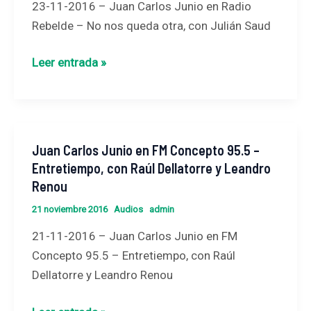
23-11-2016 – Juan Carlos Junio en Radio
Radio
Rebelde – No nos queda otra, con Julián Saud
Rebelde
–
Leer entrada »
No
nos
queda
otra,
Juan Carlos Junio en FM Concepto 95.5 –
Juan
con
Entretiempo, con Raúl Dellatorre y Leandro
Carlos
Julián
Renou
Junio
Saud
en
21 noviembre 2016
Audios
admin
FM
21-11-2016 – Juan Carlos Junio en FM
Concepto
Concepto 95.5 – Entretiempo, con Raúl
95.5
Dellatorre y Leandro Renou
–
Entretiempo,