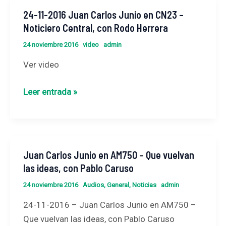
Luisa
24-11-2016 Juan Carlos Junio en CN23 –
24-
Valmaggia
Noticiero Central, con Rodo Herrera
11-
2016
24 noviembre 2016
video
admin
Juan
Ver video
Carlos
Junio
Leer entrada »
en
CN23
–
Noticiero
Juan Carlos Junio en AM750 – Que vuelvan
Juan
Central,
las ideas, con Pablo Caruso
Carlos
con
Junio
Rodo
24 noviembre 2016
Audios
,
General
,
Noticias
admin
en
Herrera
24-11-2016 – Juan Carlos Junio en AM750 –
AM750
Que vuelvan las ideas, con Pablo Caruso
–