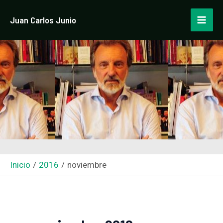
Ir
Paginación
Mai
Juan Carlos Junio
al
de
Men
contenido
entradas
Inicio
2016
noviembre