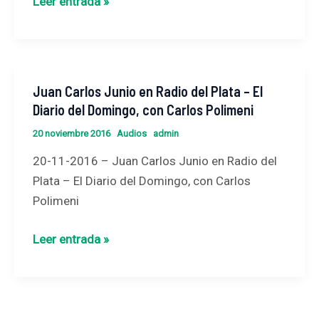
Leer entrada »
con
Raúl
Dellatorre
y
Juan Carlos Junio en Radio del Plata – El
Juan
Leandro
Diario del Domingo, con Carlos Polimeni
Carlos
Renou
Junio
20 noviembre 2016
Audios
admin
en
20-11-2016 – Juan Carlos Junio en Radio del
Radio
Plata – El Diario del Domingo, con Carlos
del
Polimeni
Plata
–
Leer entrada »
El
Diario
del
Domingo,