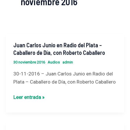
noviembre 2016
Juan Carlos Junio en Radio del Plata –
Juan
Caballero de Día, con Roberto Caballero
Carlos
Junio
30 noviembre 2016
Audios
admin
en
30-11-2016 – Juan Carlos Junio en Radio del
Radio
Plata – Caballero de Día, con Roberto Caballero
del
Plata
Leer entrada »
–
Caballero
de
Día,