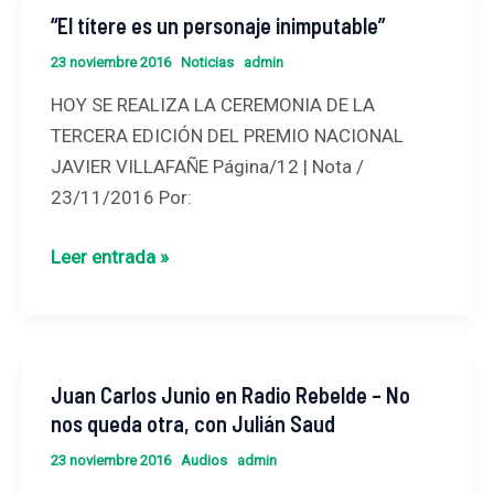
“El títere es un personaje inimputable”
“El
con
títere
Roberto
23 noviembre 2016
Noticias
admin
es
Caballero
HOY SE REALIZA LA CEREMONIA DE LA
un
TERCERA EDICIÓN DEL PREMIO NACIONAL
personaje
JAVIER VILLAFAÑE Página/12 | Nota /
inimputable”
23/11/2016 Por:
Leer entrada »
Juan Carlos Junio en Radio Rebelde – No
Juan
nos queda otra, con Julián Saud
Carlos
Junio
23 noviembre 2016
Audios
admin
en