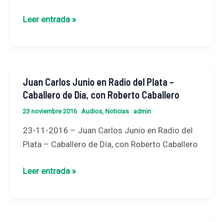
Que
Leer entrada »
vuelvan
las
ideas,
con
Juan Carlos Junio en Radio del Plata –
Juan
Pablo
Caballero de Día, con Roberto Caballero
Carlos
Caruso
Junio
23 noviembre 2016
Audios
,
Noticias
admin
en
23-11-2016 – Juan Carlos Junio en Radio del
Radio
Plata – Caballero de Día, con Roberto Caballero
del
Plata
Leer entrada »
–
Caballero
de
Día,