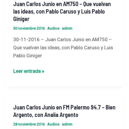
Juan Carlos Junio en AM750 – Que vuelvan
Juan
con
las ideas, con Pablo Caruso y Luis Pablo
Carlos
Roberto
Giniger
Junio
Caballero
en
30 noviembre 2016
Audios
admin
AM750
30-11-2016 – Juan Carlos Junio en AM750 –
–
Que vuelvan las ideas, con Pablo Caruso y Luis
Que
Pablo Giniger
vuelvan
las
Leer entrada »
ideas,
con
Pablo
Caruso
Juan Carlos Junio en FM Palermo 94.7 – Bien
Juan
y
Argento, con Analía Argento
Carlos
Luis
Junio
Pablo
28 noviembre 2016
Audios
admin