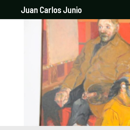
Ir
Navegación
Juan Carlos Junio
al
de
contenido
entradas