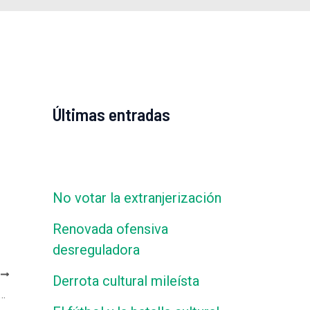
Últimas entradas
No votar la extranjerización
Renovada ofensiva
desreguladora
E
Derrota cultural mileísta
io en Radio del Plata – Caballero de Día, con Roberto Caballero