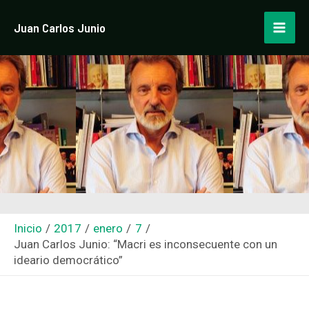
Ir
Navegación
Mai
Juan Carlos Junio
al
de
Men
contenido
entradas
Inicio
2017
enero
7
Juan Carlos Junio: “Macri es inconsecuente con un
ideario democrático”