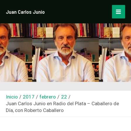
Ir
Navegación
Mai
Juan Carlos Junio
al
de
Men
contenido
entradas
Inicio
2017
febrero
22
Juan Carlos Junio en Radio del Plata – Caballero de
Día, con Roberto Caballero