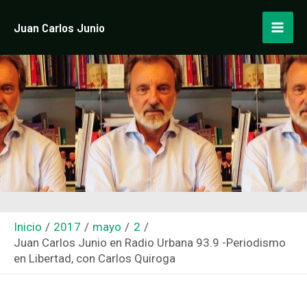
Ir
Navegación
Mai
Juan Carlos Junio
al
de
Men
contenido
entradas
Inicio
2017
mayo
2
Juan Carlos Junio en Radio Urbana 93.9 -Periodismo
en Libertad, con Carlos Quiroga