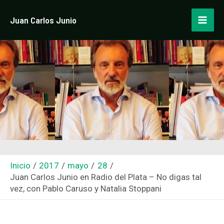
Ir
Navegación
Mai
Juan Carlos Junio
al
de
Men
contenido
entradas
Inicio
2017
mayo
28
Juan Carlos Junio en Radio del Plata – No digas tal
vez, con Pablo Caruso y Natalia Stoppani