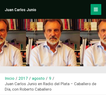
Ir
Navegación
Mai
Juan Carlos Junio
al
de
Men
contenido
entradas
Inicio
2017
agosto
9
Juan Carlos Junio en Radio del Plata – Caballero de
Día, con Roberto Caballero