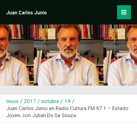
Ir
Navegación
Mai
Juan Carlos Junio
al
de
Men
contenido
entradas
Inicio
2017
octubre
19
Juan Carlos Junio en Radio Cultura FM 97.1 – Estado
Joven, con Julian De Sa Souza