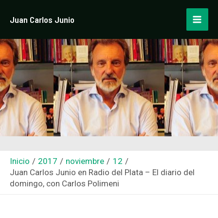
Ir
Navegación
Mai
Juan Carlos Junio
al
de
Men
contenido
entradas
Inicio
2017
noviembre
12
Juan Carlos Junio en Radio del Plata – El diario del
domingo, con Carlos Polimeni