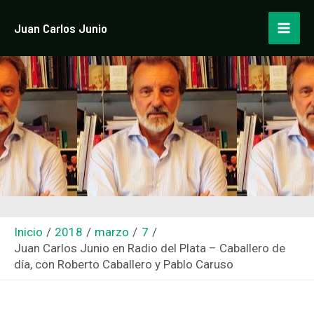
Ir
Navegación
Mai
Juan Carlos Junio
al
de
Men
contenido
entradas
Inicio
2018
marzo
7
Juan Carlos Junio en Radio del Plata – Caballero de
día, con Roberto Caballero y Pablo Caruso