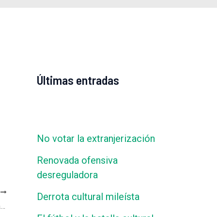
Últimas entradas
No votar la extranjerización
Renovada ofensiva
desreguladora
E
Derrota cultural mileísta
Juan Carlos Junio en AM750 – Que vuelvan las ideas, con Pablo Caruso, Luis Pablo Giniger y Paula Sabatés