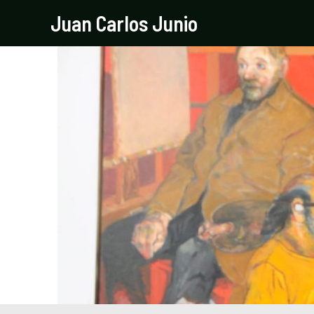
Ir
Navegación
Juan Carlos Junio
al
de
contenido
entradas