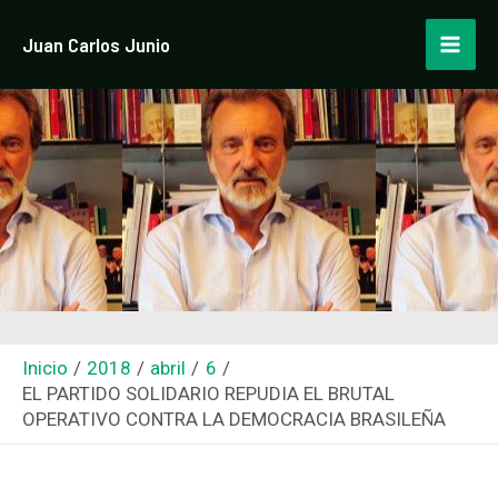
Ir
Navegación
Mai
Juan Carlos Junio
al
de
Men
contenido
entradas
Inicio
2018
abril
6
EL PARTIDO SOLIDARIO REPUDIA EL BRUTAL
OPERATIVO CONTRA LA DEMOCRACIA BRASILEÑA