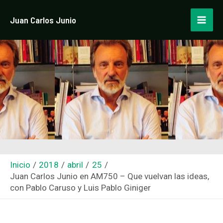
Ir
Navegación
Mai
Juan Carlos Junio
al
de
Men
contenido
entradas
Inicio
2018
abril
25
Juan Carlos Junio en AM750 – Que vuelvan las ideas,
con Pablo Caruso y Luis Pablo Giniger