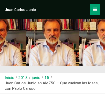
Ir
Navegación
Mai
Juan Carlos Junio
al
de
Men
contenido
entradas
Inicio
2018
junio
15
Juan Carlos Junio en AM750 – Que vuelvan las ideas,
con Pablo Caruso