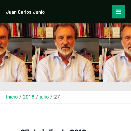
Ir
Mai
Juan Carlos Junio
al
Men
contenido
Inicio
2018
julio
27