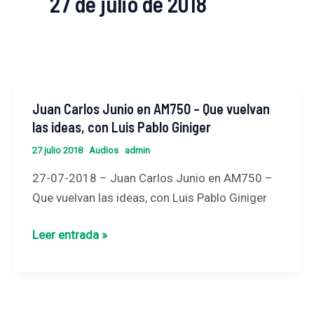
27 de julio de 2018
Juan Carlos Junio en AM750 – Que vuelvan
Juan
las ideas, con Luis Pablo Giniger
Carlos
Junio
27 julio 2018
Audios
admin
en
27-07-2018 – Juan Carlos Junio en AM750 –
AM750
Que vuelvan las ideas, con Luis Pablo Giniger
–
Que
Leer entrada »
vuelvan
las
ideas,
con