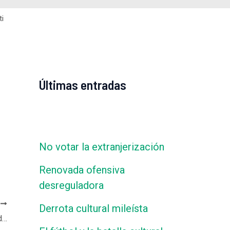
ti
Últimas entradas
No votar la extranjerización
Renovada ofensiva
desreguladora
E
Derrota cultural mileísta
Juan Carlos Junio en Radio del Plata – No digas tal vez, con Pablo Caruso y Natalia Stoppani