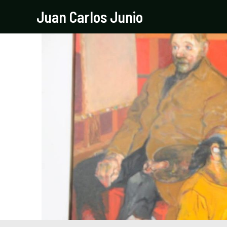
Ir
Navegación
Juan Carlos Junio
al
de
contenido
entradas