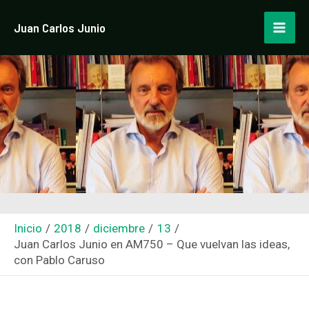
Ir
Navegación
Mai
Juan Carlos Junio
al
de
Men
contenido
entradas
Inicio
2018
diciembre
13
Juan Carlos Junio en AM750 – Que vuelvan las ideas,
con Pablo Caruso