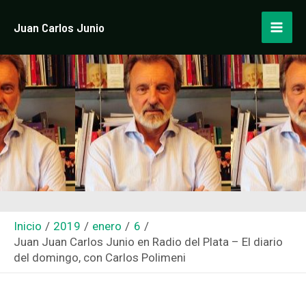
Ir
Navegación
Mai
Juan Carlos Junio
al
de
Men
contenido
entradas
Inicio
2019
enero
6
Juan Juan Carlos Junio en Radio del Plata – El diario
del domingo, con Carlos Polimeni