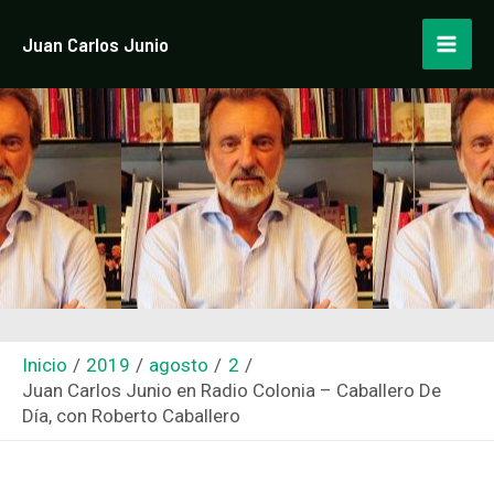
Ir
Navegación
Mai
Juan Carlos Junio
al
de
Men
contenido
entradas
Inicio
2019
agosto
2
Juan Carlos Junio en Radio Colonia – Caballero De
Día, con Roberto Caballero