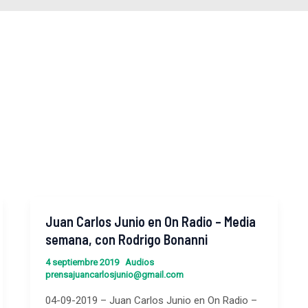
Juan Carlos Junio en On Radio – Media
Juan
Carlos
semana, con Rodrigo Bonanni
Junio
4 septiembre 2019
Audios
en
prensajuancarlosjunio@gmail.com
On
04-09-2019 – Juan Carlos Junio en On Radio –
Radio