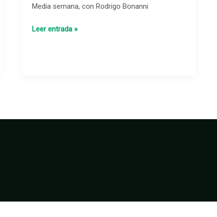
Media semana, con Rodrigo Bonanni
–
Media
Leer entrada »
semana,
con
Rodrigo
Bonanni