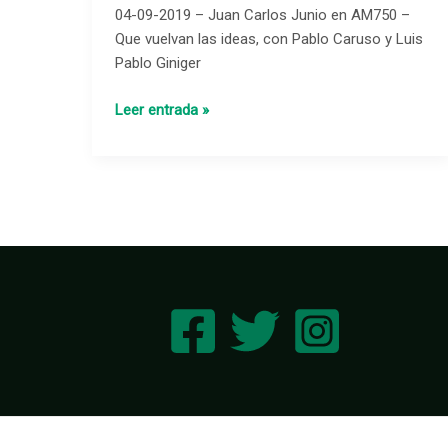
04-09-2019 – Juan Carlos Junio ​​en AM750 –
–
Que vuelvan las ideas, con Pablo Caruso y Luis
Que
Pablo Giniger
vuelvan
las
Leer entrada »
ideas,
con
Pablo
Caruso
y
Luis
Pablo
Giniger