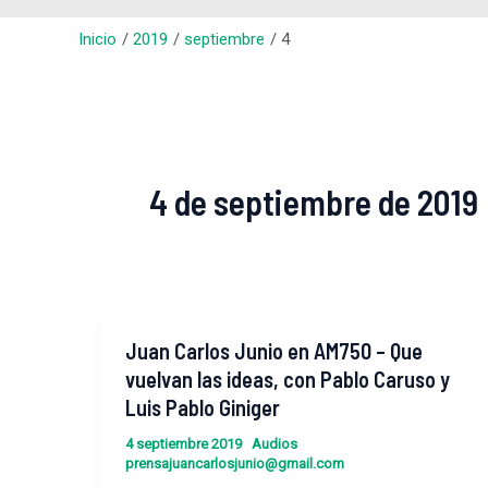
Inicio
2019
septiembre
4
4 de septiembre de 2019
Juan Carlos Junio ​​en AM750 – Que
Juan
Carlos
vuelvan las ideas, con Pablo Caruso y
Junio
Luis Pablo Giniger
4 septiembre 2019
Audios
en
prensajuancarlosjunio@gmail.com
AM750