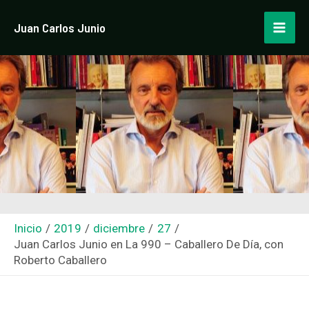
Ir
Navegación
Mai
Juan Carlos Junio
al
de
Men
contenido
entradas
Inicio
2019
diciembre
27
Juan Carlos Junio en La 990 – Caballero De Día, con
Roberto Caballero