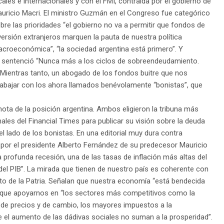
cales e internacionales y con el FMI, contraída por el gobierno de
uricio Macri. El ministro Guzmán en el Congreso fue categórico
bre las prioridades “el gobierno no va a permitir que fondos de
versión extranjeros marquen la pauta de nuestra política
croeconómica”, “la sociedad argentina está primero”. Y
ra, sentenció “Nunca más a los ciclos de sobreendeudamiento.
Mientras tanto, un abogado de los fondos buitre que nos
rabajar con los ahora llamados benévolamente “bonistas”, que
nota de la posición argentina. Ambos eligieron la tribuna más
ales del Financial Times para publicar su visión sobre la deuda
l lado de los bonistas. En una editorial muy dura contra
por el presidente Alberto Fernández de su predecesor Mauricio
a profunda recesión, una de las tasas de inflación más altas del
el PIB”. La mirada que tienen de nuestro país es coherente con
to de la Patria. Señalan que nuestra economía “está bendecida
 que apoyarnos en “los sectores más competitivos como la
es de precios y de cambio, los mayores impuestos a la
e el aumento de las dádivas sociales no suman a la prosperidad”.