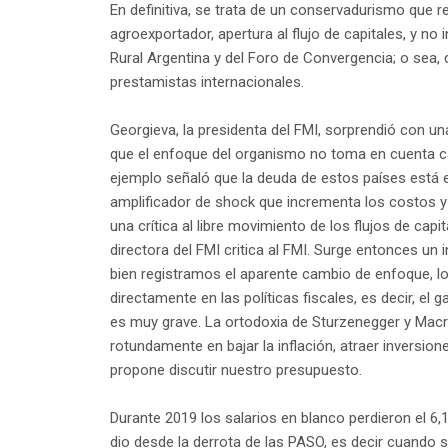
En definitiva, se trata de un conservadurismo que r
agroexportador, apertura al flujo de capitales, y no
Rural Argentina y del Foro de Convergencia; o sea, 
prestamistas internacionales.
Georgieva, la presidenta del FMI, sorprendió con un
que el enfoque del organismo no toma en cuenta c
ejemplo señaló que la deuda de estos países está e
amplificador de shock que incrementa los costos y p
una crítica al libre movimiento de los flujos de cap
directora del FMI critica al FMI. Surge entonces un
bien registramos el aparente cambio de enfoque, l
directamente en las políticas fiscales, es decir, el 
es muy grave. La ortodoxia de Sturzenegger y Macri
rotundamente en bajar la inflación, atraer inversio
propone discutir nuestro presupuesto.
Durante 2019 los salarios en blanco perdieron el 6,1
dio desde la derrota de las PASO, es decir cuando s