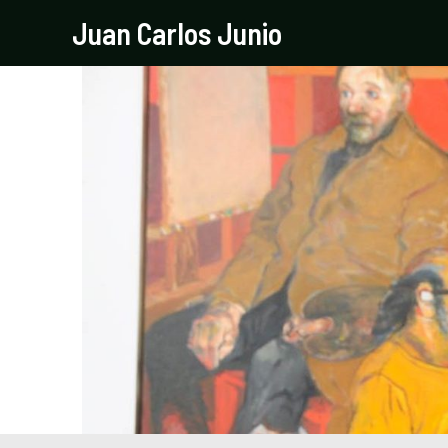
Ir
Navegación
Juan Carlos Junio
al
de
contenido
entradas