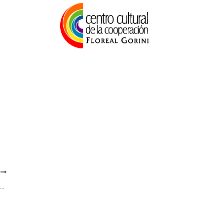
E
rlos Junio en La 990 – Volver a las fuentes, con Cynthia Ottaviano