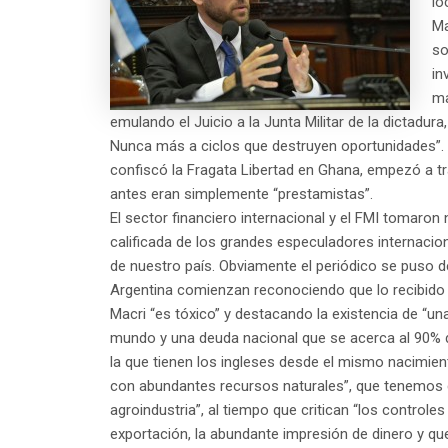
lo
Ma
so
in
ma
emulando el Juicio a la Junta Militar de la dictadu
Nunca más a ciclos que destruyen oportunidades”. 
confiscó la Fragata Libertad en Ghana, empezó a t
antes eran simplemente “prestamistas”.
El sector financiero internacional y el FMI tomaron 
calificada de los grandes especuladores internacion
de nuestro país. Obviamente el periódico se puso de
Argentina comienzan reconociendo que lo recibido 
Macri “es tóxico” y destacando la existencia de “un
mundo y una deuda nacional que se acerca al 90% d
la que tienen los ingleses desde el mismo nacimien
con abundantes recursos naturales”, que tenemos
agroindustria”, al tiempo que critican “los control
exportación, la abundante impresión de dinero y qu