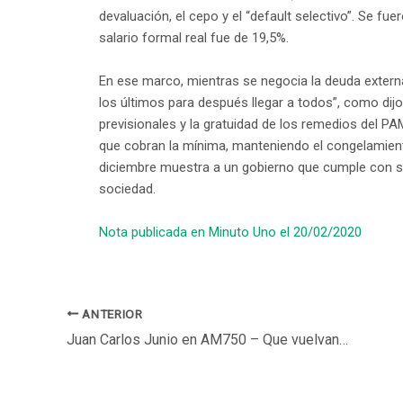
devaluación, el cepo y el “default selectivo”. Se fuer
salario formal real fue de 19,5%.
En ese marco, mientras se negocia la deuda extern
los últimos para después llegar a todos”, como dij
previsionales y la gratuidad de los remedios del PA
que cobran la mínima, manteniendo el congelamiento 
diciembre muestra a un gobierno que cumple con su
sociedad.
Nota publicada en Minuto Uno el 20/02/2020
ANTERIOR
Juan Carlos Junio ​​en AM750 – Que vuelvan las ideas, con Luis Pablo Giniger