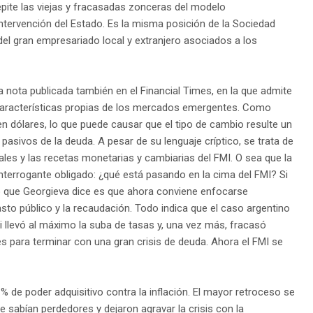
epite las viejas y fracasadas zonceras del modelo
 intervención del Estado. Es la misma posición de la Sociedad
del gran empresariado local y extranjero asociados a los
a nota publicada también en el Financial Times, en la que admite
aracterísticas propias de los mercados emergentes. Como
n dólares, lo que puede causar que el tipo de cambio resulte un
asivos de la deuda. A pesar de su lenguaje críptico, se trata de
itales y las recetas monetarias y cambiarias del FMI. O sea que la
 interrogante obligado: ¿qué está pasando en la cima del FMI? Si
o que Georgieva dice es que ahora conviene enfocarse
gasto público y la recaudación. Todo indica que el caso argentino
 llevó al máximo la suba de tasas y, una vez más, fracasó
nes para terminar con una gran crisis de deuda. Ahora el FMI se
% de poder adquisitivo contra la inflación. El mayor retroceso se
e sabían perdedores y dejaron agravar la crisis con la